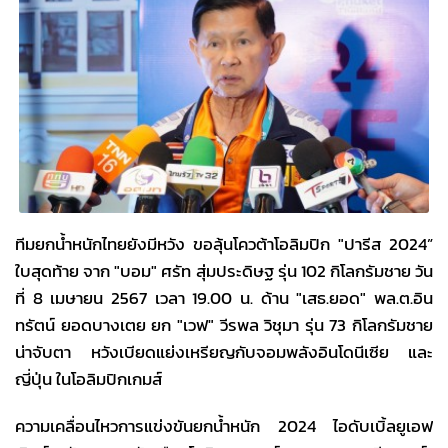
ทีมยกน้ำหนักไทยยังมีหวัง ขอลุ้นโควต้าโอลิมปิก "ปารีส 2024”
ใบสุดท้าย จาก "บอม" ศรัท สุ่มประดิษฐ รุ่น 102 กิโลกรัมชาย วัน
ที่ 8 เมษายน 2567 เวลา 19.00 น. ด้าน "เสธ.ยอด" พล.ต.อิน
ทรัตน์ ยอดบางเตย ยก "เวฟ" วีรพล วิชุมา รุ่น 73 กิโลกรัมชาย
น่าจับตา หวังเบียดแย่งเหรียญกับจอมพลังอินโดนีเซีย และ
ญี่ปุ่น ในโอลิมปิกเกมส์
ความเคลื่อนไหวการแข่งขันยกน้ำหนัก 2024 ไอดับเบิ้ลยูเอฟ