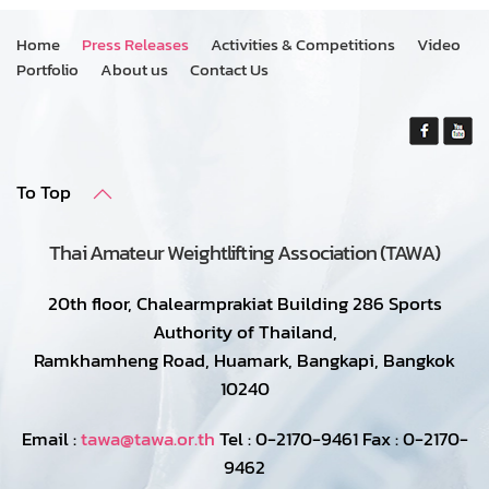
Home
Press Releases
Activities & Competitions
Video
Portfolio
About us
Contact Us
To Top
Thai Amateur Weightlifting Association (TAWA)
20th floor, Chalearmprakiat Building 286 Sports
Authority of Thailand,
Ramkhamheng Road, Huamark, Bangkapi, Bangkok
10240
Email :
tawa@tawa.or.th
Tel : 0-2170-9461 Fax : 0-2170-
9462