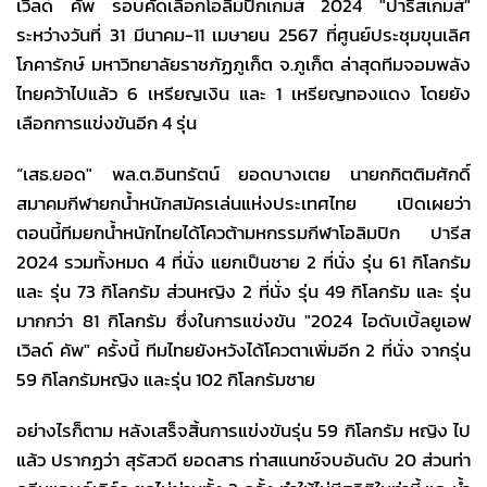
เวิลด์ คัพ รอบคัดเลือกโอลิมปิกเกมส์ 2024 "ปารีสเกมส์"
ระหว่างวันที่ 31 มีนาคม-11 เมษายน 2567 ที่ศูนย์ประชุมขุนเลิศ
โภคารักษ์ มหาวิทยาลัยราชภัฏภูเก็ต จ.ภูเก็ต ล่าสุดทีมจอมพลัง
ไทยคว้าไปแล้ว 6 เหรียญเงิน และ 1 เหรียญทองแดง โดยยัง
เลือกการแข่งขันอีก 4 รุ่น
“เสธ.ยอด" พล.ต.อินทรัตน์ ยอดบางเตย นายกกิตติมศักดิ์
สมาคมกีฬายกน้ำหนักสมัครเล่นแห่งประเทศไทย เปิดเผยว่า
ตอนนี้ทีมยกน้ำหนักไทยได้โควต้ามหกรรมกีฬาโอลิมปิก ปารีส
2024 รวมทั้งหมด 4 ที่นั่ง แยกเป็นชาย 2 ที่นั่ง รุ่น 61 กิโลกรัม
และ รุ่น 73 กิโลกรัม ส่วนหญิง 2 ที่นั่ง รุ่น 49 กิโลกรัม และ รุ่น
มากกว่า 81 กิโลกรัม ซึ่งในการแข่งขัน "2024 ไอดับเบิ้ลยูเอฟ
เวิลด์ คัพ" ครั้งนี้ ทีมไทยยังหวังได้โควตาเพิ่มอีก 2 ที่นั่ง จากรุ่น
59 กิโลกรัมหญิง และรุ่น 102 กิโลกรัมชาย
อย่างไรก็ตาม หลังเสร็จสิ้นการแข่งขันรุ่น 59 กิโลกรัม หญิง ไป
แล้ว ปรากฏว่า สุรัสวดี ยอดสาร ท่าสแนทช์จบอันดับ 20 ส่วนท่า