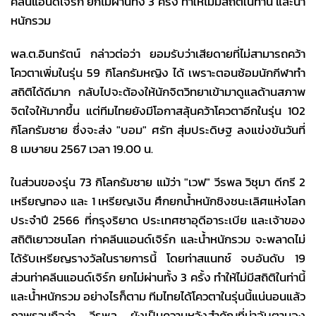
คลีนแอนด์เจิร์ก ยกไม่ผ่านทั้ง 3 ครั้ง ทำให้ไม่มีสถิติในท่านี้ และน้ำ
หนักรวม
พล.ต.อินทรัตน์ กล่าวต่อว่า ยอมรับว่าเสียดายที่ไม่สามารถคว้า
โควตาเพิ่มในรุ่น 59 กิโลกรัมหญิง ได้ เพราะตอนซ้อมนักกีฬาทำ
สถิติได้ดีมาก กลับไปจะต้องให้นักจิตวิทยาเข้ามาดูแลด้านสภาพ
จิตใจให้มากขึ้น แต่ทีมไทยยังมีโอกาสลุ้นคว้าโควตาอีกในรุ่น 102
กิโลกรัมชาย ซึ่งจะส่ง "บอม" ศรัท สุ่มประดิษฐ ลงแข่งขันวันที่
8 เมษายน 2567 เวลา 19.00 น.
ในส่วนของรุ่น 73 กิโลกรัมชาย แม้ว่า "เวฟ" วีรพล วิชุมา ดีกรี 2
เหรียญทอง และ 1 เหรียญเงิน ศึกยกน้ำหนักชิงชนะเลิศแห่งโลก
ประจำปี 2566 ที่กรุงริยาด ประเทศซาอุดีอาระเบีย และเจ้าของ
สถิติเยาวชนโลก ท่าคลีนแอนด์เจิร์ก และน้ำหนักรวม จะพลาดไม่
ได้รับเหรียญรางวัลในรายการนี้ โดยท่าสแนทช์ จบอันดับ 19
ส่วนท่าคลีนแอนด์เจิร์ก ยกไม่ผ่านทั้ง 3 ครั้ง ทำให้ไม่มีสถิติในท่านี้
และน้ำหนักรวม อย่างไรก็ตาม ทีมไทยได้โควตาในรุ่นนี้แน่นอนแล้ว
ภาพรวมถือว่า วีรพล ยังเป็นความหวังสำคัญที่น่าจับตามอง